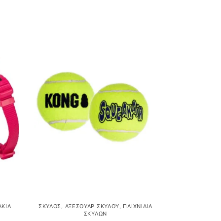
ΆΚΙΑ
ΣΚΎΛΟΣ
,
ΑΞΕΣΟΥΆΡ ΣΚΎΛΟΥ
,
ΠΑΙΧΝΊΔΙΑ
ΣΚΎΛΩΝ