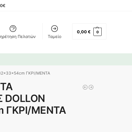
00€
0,00
€
0
ηρέτηση Πελατών
Ταμείο
32x33x54cm ΓΚΡΙ/ΜΕΝΤΑ
ΝΤΑ
 DOLLON
m ΓΚΡΙ/ΜΕΝΤΑ