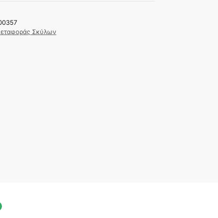
00357
Μεταφοράς Σκύλων