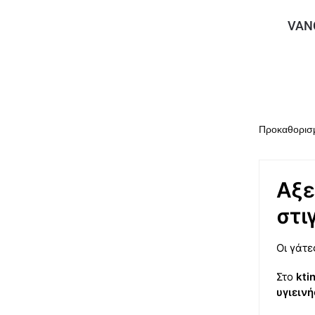
VAN
Αξε
στι
Οι γάτε
Στο
ktin
υγιεινή