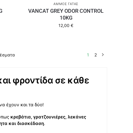
ΆΜΜΟΣ ΓΆΤΑΣ
G
VANCAT GREY ODOR CONTROL
10KG
12,00
€
λέσματα
1
2
και φροντίδα σε κάθε
να έχουν και τα δύο!
 όπως
κρεβάτια, γρατζουνιέρες, λεκάνες
ητα και διασκέδαση
.