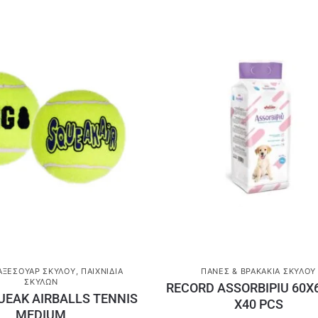
ΑΞΕΣΟΥΆΡ ΣΚΎΛΟΥ
,
ΠΑΙΧΝΊΔΙΑ
ΠΆΝΕΣ & ΒΡΑΚΆΚΙΑ ΣΚΎΛΟΥ
ΣΚΎΛΩΝ
RECORD ASSORBIPIU 60X
UEAK AIRBALLS TENNIS
X40 PCS
MEDIUM