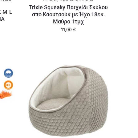
Trixie Squeaky Παιχνίδι Σκύλου
 M-L
από Καουτσούκ με Ήχο 18εκ.
IA
Μαύρο 1τμχ
11,00
€