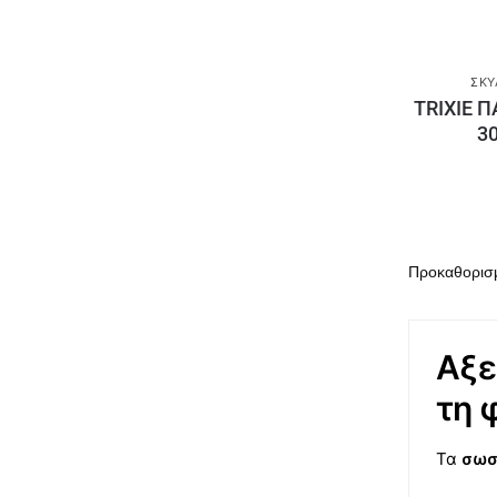
ΣΚΎ
TRIXIE 
3
Αξε
τη 
Τα
σωσ