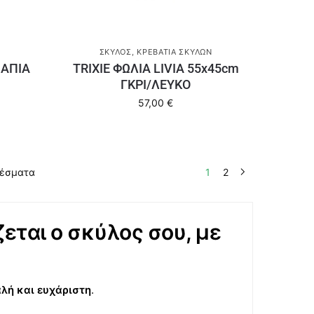
ΣΚΎΛΟΣ
,
ΚΡΕΒΆΤΙΑ ΣΚΎΛΩΝ
ΠΑΠΙΑ
TRIXIE ΦΩΛΙΑ LIVIA 55x45cm
ΓΚΡΙ/ΛΕΥΚΟ
57,00
€
λέσματα
1
2
εται ο σκύλος σου, με
λή και ευχάριστη
.