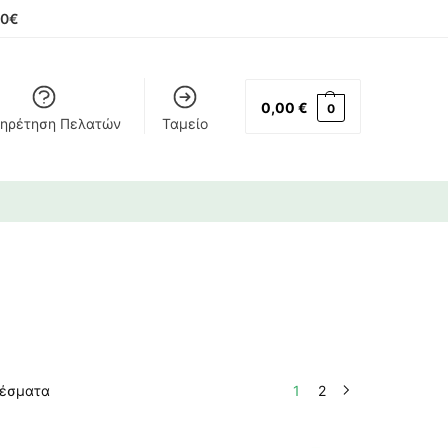
00€
0,00
€
0
ηρέτηση Πελατών
Ταμείο
λέσματα
1
2