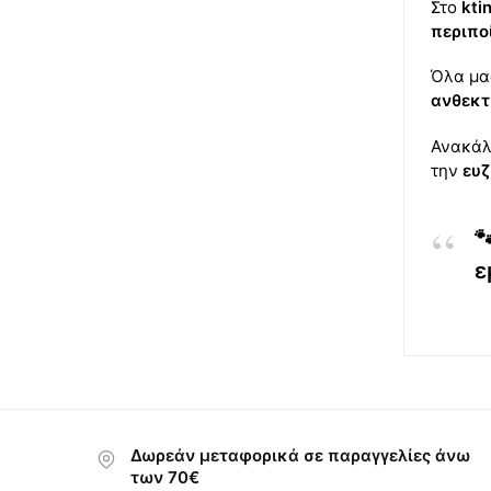
Στο
ktin
περιπο
Όλα μα
ανθεκτ
Ανακά
την
ευζ

ε
Δωρεάν μεταφορικά σε παραγγελίες άνω
των 70€