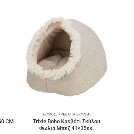
ΣΚΎΛΟΣ
,
ΚΡΕΒΆΤΙΑ ΣΚΎΛΩΝ
60 CM
Trixie Boho Κρεβάτι Σκύλου
Φωλιά Μπεζ 41×35εκ.