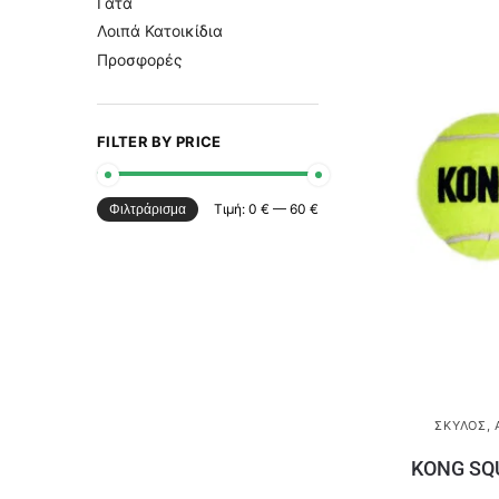
Γάτα
Λοιπά Κατοικίδια
Προσφορές
FILTER BY PRICE
Τιμή:
0 €
—
60 €
Φιλτράρισμα
ΣΚΎΛΟΣ
,
KONG SQ