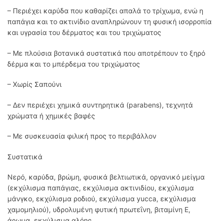
– Περιέχει καρύδα που καθαρίζει απαλά το τρίχωμα, ενώ η
παπάγια και το ακτινίδιο αναπληρώνουν τη φυσική ισορροπία
και υγρασία του δέρματος και του τριχώματος
– Με πλούσια βοτανικά συστατικά που αποτρέπουν το ξηρό
δέρμα και το μπέρδεμα του τριχώματος
– Χωρίς Σαπούνι
– Δεν περιέχει χημικά συντηρητικά (parabens), τεχνητά
χρώματα ή χημικές βαφές
– Με συσκευασία φιλική προς το περιβάλλον
Συστατικά
Νερό, καρύδα, βρώμη, φυσικά βελτιωτικά, οργανικό μείγμα
(εκχύλισμα παπάγιας, εκχύλισμα ακτινιδίου, εκχύλισμα
μάνγκο, εκχύλισμα ροδιού, εκχύλισμα yucca, εκχύλισμα
χαμομηλιού), υδρολυμένη φυτική πρωτεΐνη, βιταμίνη Ε,
άρωμα, εκχύλισμα αλόης.