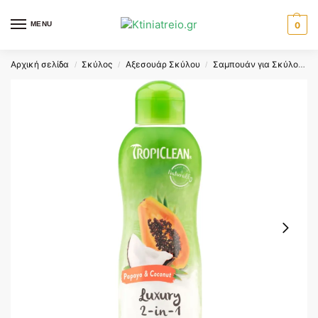
MENU
0
Αρχική σελίδα
Σκύλος
Αξεσουάρ Σκύλου
Σαμπουάν για Σκύλους
/
/
/