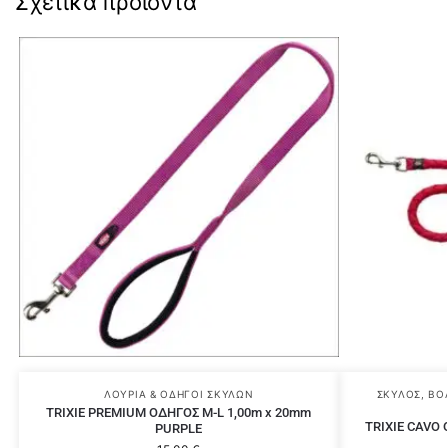
Σχετικά προϊόντα
ΛΟΥΡΙΆ & ΟΔΗΓΟΊ ΣΚΎΛΩΝ
ΣΚΎΛΟΣ
,
ΒΌ
TRIXIE PREMIUM ΟΔΗΓΟΣ M-L 1,00m x 20mm
TRIXIE CAVO 
PURPLE