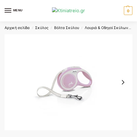
MENU
0
Αρχική σελίδα
Σκύλος
Βόλτα Σκύλου
Λουριά & Οδηγοί Σκύλων
F
/
/
/