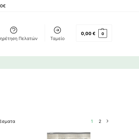
00€
0,00
€
0
ηρέτηση Πελατών
Ταμείο
λέσματα
1
2