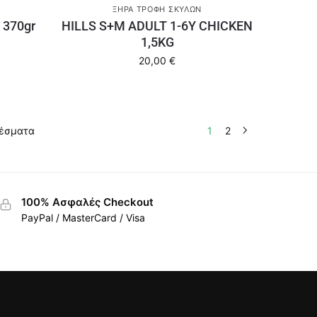
ΞΗΡΆ ΤΡΟΦΉ ΣΚΎΛΩΝ
 370gr
HILLS S+M ADULT 1-6Y CHICKEN
1,5KG
20,00
€
λέσματα
1
2
100% Ασφαλές Checkout
PayPal / MasterCard / Visa