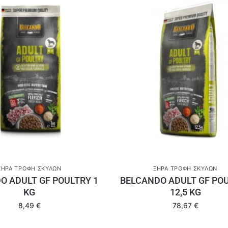
ΞΗΡΆ ΤΡΟΦΉ ΣΚΎΛΩΝ
ΞΗΡΆ ΤΡΟΦΉ ΣΚΎΛΩΝ
O ADULT GF POULTRY 1
BELCANDO ADULT GF PO
KG
12,5 KG
8,49
€
78,67
€