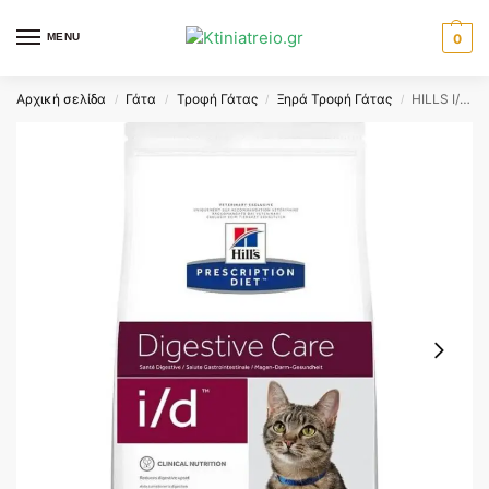
MENU
0
Αρχική σελίδα
Γάτα
Τροφή Γάτας
Ξηρά Τροφή Γάτας
HILLS I/D CAT 1,5KG
/
/
/
/