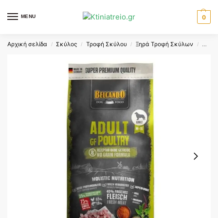
MENU
0
Αρχική σελίδα
Σκύλος
Τροφή Σκύλου
Ξηρά Τροφή Σκύλων
BELC
/
/
/
/