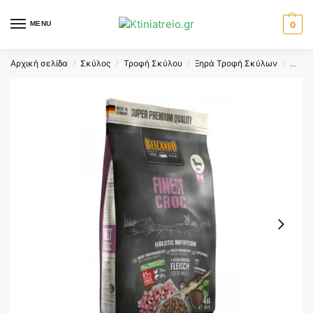
MENU
0
Αρχική σελίδα
Σκύλος
Τροφή Σκύλου
Ξηρά Τροφή Σκύλων
BELC
/
/
/
/