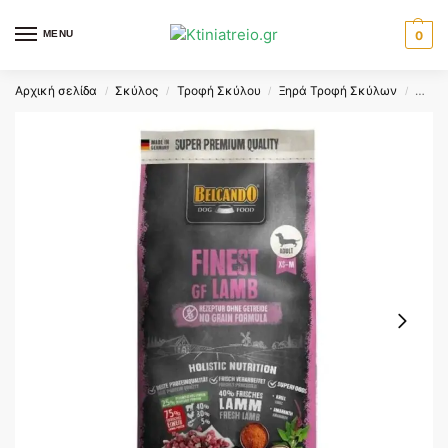
MENU
0
Αρχική σελίδα
Σκύλος
Τροφή Σκύλου
Ξηρά Τροφή Σκύλων
BELC
/
/
/
/