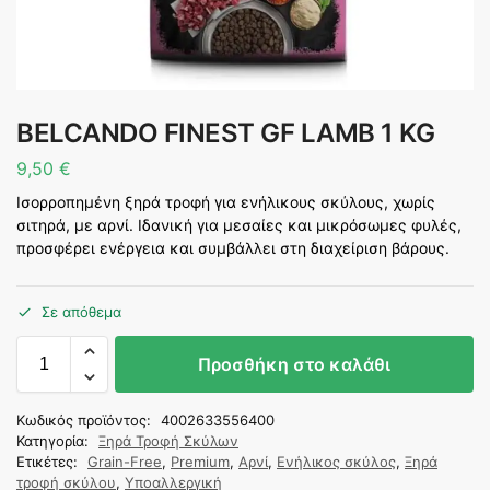
BELCANDO FINEST GF LAMB 1 KG
9,50
€
Ισορροπημένη ξηρά τροφή για ενήλικους σκύλους, χωρίς
σιτηρά, με αρνί. Ιδανική για μεσαίες και μικρόσωμες φυλές,
προσφέρει ενέργεια και συμβάλλει στη διαχείριση βάρους.
Σε απόθεμα
Προσθήκη στο καλάθι
Κωδικός προϊόντος:
4002633556400
Κατηγορία:
Ξηρά Τροφή Σκύλων
Ετικέτες:
Grain-Free
,
Premium
,
Αρνί
,
Ενήλικος σκύλος
,
Ξηρά
τροφή σκύλου
,
Υποαλλεργική