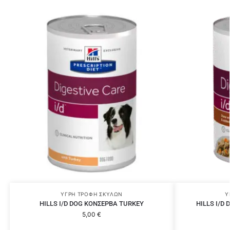
ΥΓΡΉ ΤΡΟΦΉ ΣΚΎΛΩΝ
Υ
HILLS I/D DOG ΚΟΝΣΕΡΒΑ TURKEY
HILLS I/D
5,00
€