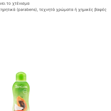
νει το χτένισμα
τηρητικά (parabens), τεχνητά χρώματα ή χημικές βαφές