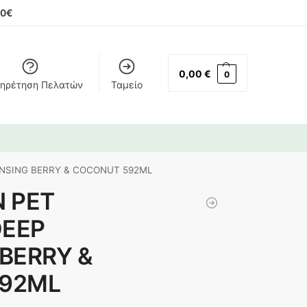
00€
0,00
€
0
ηρέτηση Πελατών
Ταμείο
NSING BERRY & COCONUT 592ML
 PET
EEP
BERRY &
92ML