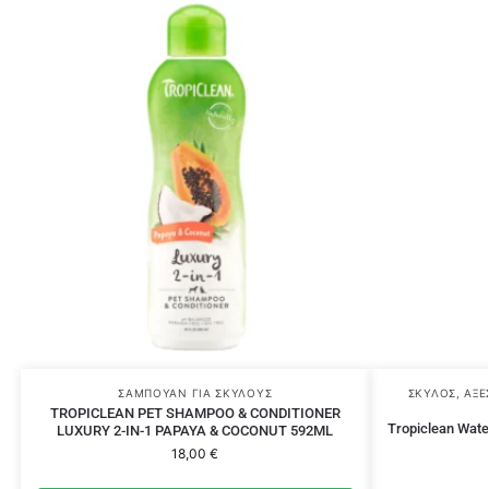
ΣΑΜΠΟΥΆΝ ΓΙΑ ΣΚΎΛΟΥΣ
ΣΚΎΛΟΣ
,
ΑΞΕ
TROPICLEAN PET SHAMPOO & CONDITIONER
Tropiclean Wate
LUXURY 2-IN-1 PAPAYA & COCONUT 592ML
18,00
€