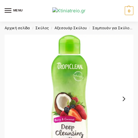
MENU
0
Αρχική σελίδα
Σκύλος
Αξεσουάρ Σκύλου
Σαμπουάν για Σκύλους
/
/
/