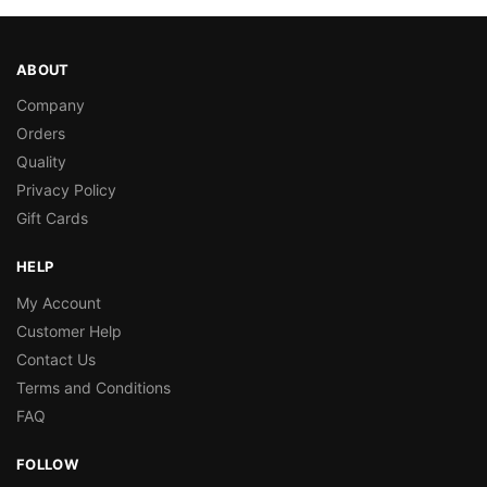
ABOUT
Company
Orders
Quality
Privacy Policy
Gift Cards
HELP
My Account
Customer Help
Contact Us
Terms and Conditions
FAQ
FOLLOW