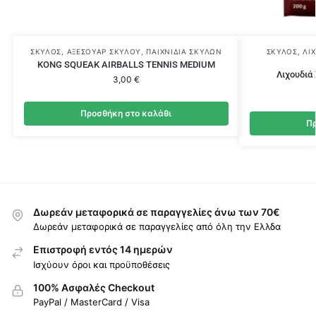
ΣΚΎΛΟΣ
,
ΑΞΕΣΟΥΆΡ ΣΚΎΛΟΥ
,
ΠΑΙΧΝΊΔΙΑ ΣΚΎΛΩΝ
ΣΚΎΛΟΣ
,
ΛΙ
KONG SQUEAK AIRBALLS TENNIS MEDIUM
Λιχουδιά
3,00
€
Προσθήκη στο καλάθι
Πρ
Δωρεάν μεταφορικά σε παραγγελίες άνω των 70€
Δωρεάν μεταφορικά σε παραγγελίες από όλη την Ελλδα
Επιστροφή εντός 14 ημερών
Ισχύουν όροι και προϋποθέσεις
100% Ασφαλές Checkout
PayPal / MasterCard / Visa