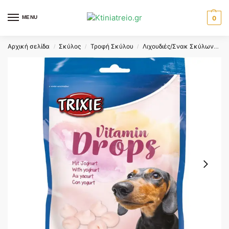
MENU
0
Αρχική σελίδα
Σκύλος
Τροφή Σκύλου
Λιχουδιές/Σνακ Σκύλων
T
/
/
/