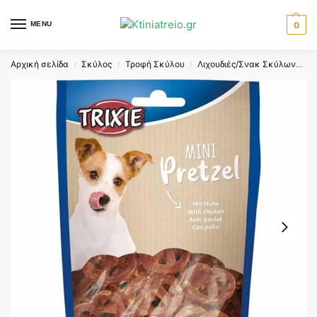
MENU
0
Αρχική σελίδα
Σκύλος
Τροφή Σκύλου
Λιχουδιές/Σνακ Σκύλων
T
/
/
/