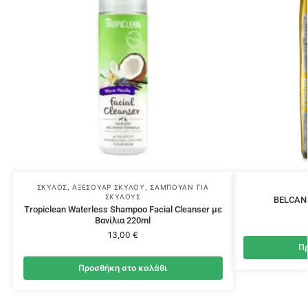
ΣΚΎΛΟΣ
,
ΑΞΕΣΟΥΆΡ ΣΚΎΛΟΥ
,
ΣΑΜΠΟΥΆΝ ΓΙΑ
ΣΚΎΛΟΥΣ
BELCAND
Tropiclean Waterless Shampoo Facial Cleanser με
Βανίλια 220ml
13,00
€
Πρ
Προσθήκη στο καλάθι