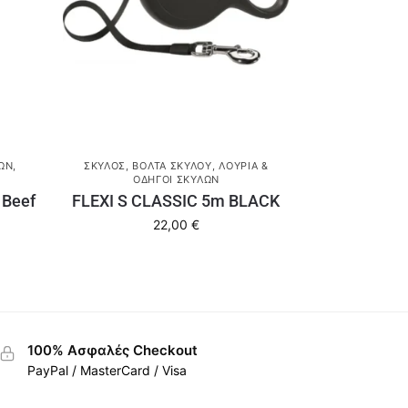
ΛΩΝ
,
ΣΚΎΛΟΣ
,
ΒΌΛΤΑ ΣΚΎΛΟΥ
,
ΛΟΥΡΙΆ &
ΟΔΗΓΟΊ ΣΚΎΛΩΝ
 Beef
FLEXI S CLASSIC 5m BLACK
22,00
€
100% Ασφαλές Checkout
PayPal / MasterCard / Visa