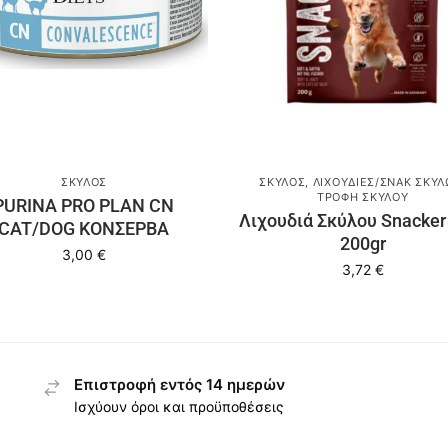
ΣΚΎΛΟΣ
ΣΚΎΛΟΣ
,
ΛΙΧΟΥΔΙΈΣ/ΣΝΑΚ ΣΚΎ
ΤΡΟΦΉ ΣΚΎΛΟΥ
PURINA PRO PLAN CN
Λιχουδιά Σκύλου Snacker
CAT/DOG ΚΟΝΣΕΡΒΑ
200gr
3,00
€
3,72
€
Επιστροφή εντός 14 ημερών
Ισχύουν όροι και προϋποθέσεις