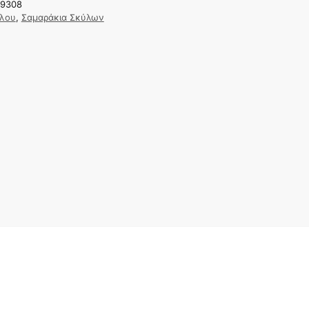
19308
ύλου
,
Σαμαράκια Σκύλων