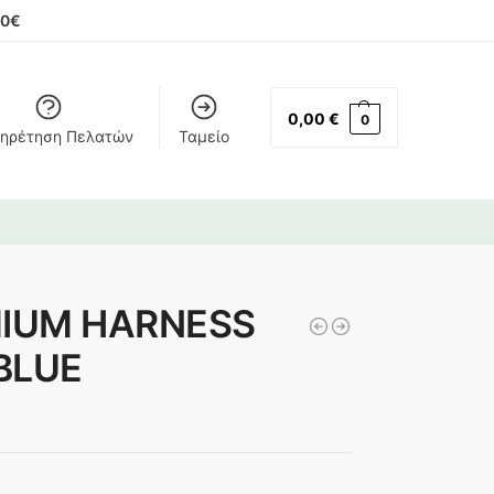
00€
0,00
€
0
ηρέτηση Πελατών
Ταμείο
MIUM HARNESS
BLUE