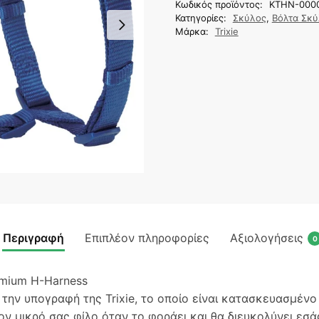
Κωδικός προϊόντος:
KTHN-000
Κατηγορίες:
Σκύλος
,
Βόλτα Σκ
Μάρκα:
Trixie
Περιγραφή
Επιπλέον πληροφορίες
Αξιολογήσεις
0
emium H-Harness
 την υπογραφή της Trixie, το οποίο είναι κατασκευασμέν
ον μικρό σας φίλο όταν το φοράει και θα διευκολύνει εσά