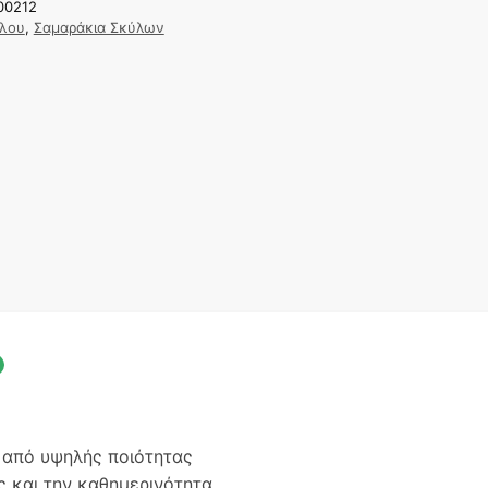
00212
ύλου
,
Σαμαράκια Σκύλων
ο από υψηλής ποιότητας
ς και την καθημερινότητα