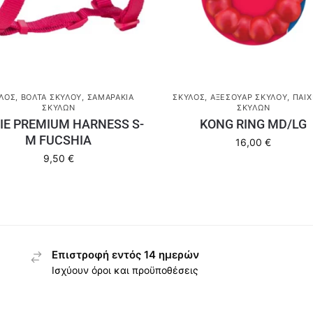
ΛΟΣ
,
ΒΌΛΤΑ ΣΚΎΛΟΥ
,
ΣΑΜΑΡΆΚΙΑ
ΣΚΎΛΟΣ
,
ΑΞΕΣΟΥΆΡ ΣΚΎΛΟΥ
,
ΠΑΙΧ
ΣΚΎΛΩΝ
ΣΚΎΛΩΝ
XIE PREMIUM HARNESS S-
KONG RING MD/LG
M FUCSHIA
16,00
€
9,50
€
Επιστροφή εντός 14 ημερών
Ισχύουν όροι και προϋποθέσεις