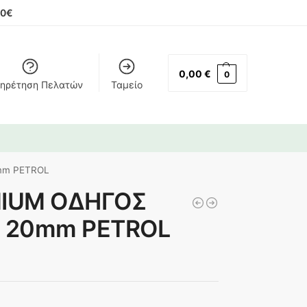
00€
0,00
€
0
ηρέτηση Πελατών
Ταμείο
0mm PETROL
MIUM ΟΔΗΓΟΣ
x 20mm PETROL