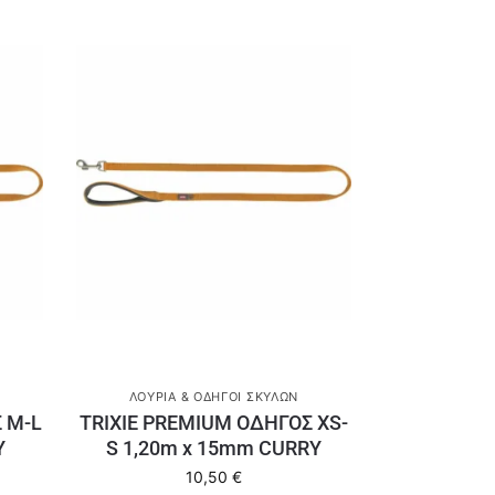
ΛΟΥΡΙΆ & ΟΔΗΓΟΊ ΣΚΎΛΩΝ
 M-L
TRIXIE PREMIUM ΟΔΗΓΟΣ XS-
Y
S 1,20m x 15mm CURRY
10,50
€