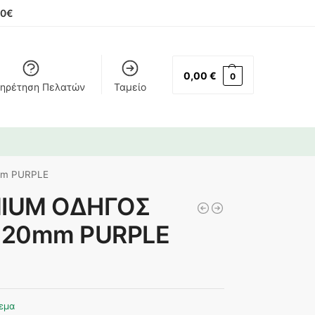
00€
0,00
€
0
ηρέτηση Πελατών
Ταμείο
mm PURPLE
MIUM ΟΔΗΓΟΣ
x 20mm PURPLE
εμα