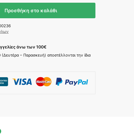
Προσθήκη στο καλάθι
00236
κύλων
γγελίες άνω των 100
€
30 (Δευτέρα – Παρασκευή) αποστέλλονται την ίδια