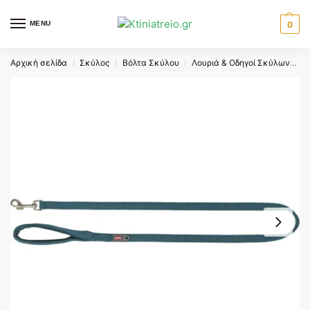
MENU
0
Αρχική σελίδα
Σκύλος
Βόλτα Σκύλου
Λουριά & Οδηγοί Σκύλων
T
/
/
/