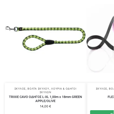
ΣΚΎΛΟΣ
,
ΒΌΛΤΑ ΣΚΎΛΟΥ
,
ΛΟΥΡΙΆ & ΟΔΗΓΟΊ
ΣΚΎΛΟΣ
,
ΒΌ
ΣΚΎΛΩΝ
TRIXIE CAVO ΟΔΗΓΟΣ L-XL 1,00m x 18mm GREEN
FLE
APPLE/OLIVE
14,00
€