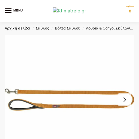
MENU
0
Αρχική σελίδα
Σκύλος
Βόλτα Σκύλου
Λουριά & Οδηγοί Σκύλων
T
/
/
/