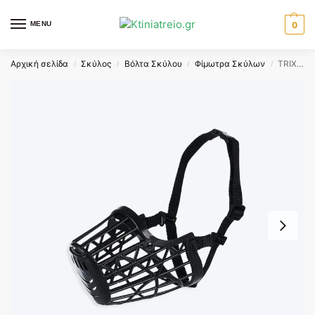
MENU
0
Αρχική σελίδα
Σκύλος
Βόλτα Σκύλου
Φίμωτρα Σκύλων
TRIXIE DOG MUZZLE PLASTIC – LARGE – XLARGE – ΦΙΜΩΤΡΟ
/
/
/
/