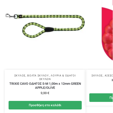
ΣΚΎΛΟΣ
,
ΒΌΛΤΑ ΣΚΎΛΟΥ
,
ΛΟΥΡΙΆ & ΟΔΗΓΟΊ
ΣΚΎΛΟΣ
,
ΑΞΕΣ
ΣΚΎΛΩΝ
TRIXIE CAVO ΟΔΗΓΟΣ S-M 1,00m x 12mm GREEN
APPLE/OLIVE
9,99
€
Πρ
Προσθήκη στο καλάθι