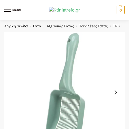
MENU
0
Αρχική σελίδα
Γάτα
Αξεσουάρ Γάτας
Τουαλέτες Γάτας
TRIXIE ΦΤΥΑΡΑΚΙ ΑΜΜΟΥ ΠΡΑΣΙΝΟ
/
/
/
/