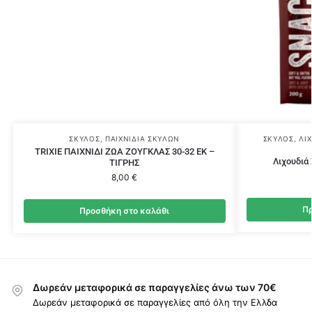
ΣΚΎΛΟΣ
,
ΠΑΙΧΝΊΔΙΑ ΣΚΎΛΩΝ
ΣΚΎΛΟΣ
,
ΛΙ
TRIXIE ΠΑΙΧΝΙΔΙ ΖΩΑ ΖΟΥΓΚΛΑΣ 30-32 ΕΚ –
Λιχουδιά
ΤΙΓΡΗΣ
8,00
€
Πρ
Προσθήκη στο καλάθι
Δωρεάν μεταφορικά σε παραγγελίες άνω των 70€
Δωρεάν μεταφορικά σε παραγγελίες από όλη την Ελλδα