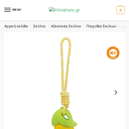
MENU
0
Αρχική σελίδα
Σκύλος
Αξεσουάρ Σκύλου
Παιχνίδια Σκύλων
TRI
/
/
/
/