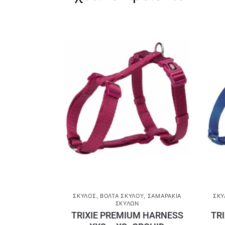
ΣΚΎΛΟΣ
,
ΒΌΛΤΑ ΣΚΎΛΟΥ
,
ΣΑΜΑΡΆΚΙΑ
ΣΚΎ
ΣΚΎΛΩΝ
TRIXIE PREMIUM HARNESS
TR