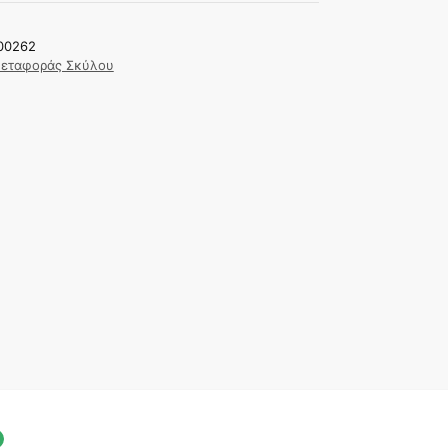
00262
Μεταφοράς Σκύλου