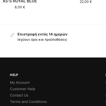
XS-S ROYAL BLUE
22,00
€
8,00
€
Επιστροφή εντός 14 ημερών
Ισχύουν όροι και προϋποθέσεις
HELP
My Account
Customer Help
Contact Us
Terms and Conditions