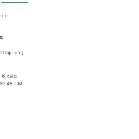
apri
άς
εταφοράς
:
6 κιλά
31 48 CM