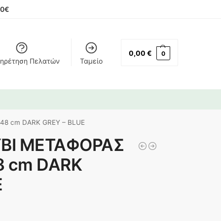
00€
0,00
€
0
ηρέτηση Πελατών
Ταμείο
48 cm DARK GREY – BLUE
ΥΒΙ ΜΕΤΑΦΟΡΑΣ
8 cm DARK
E