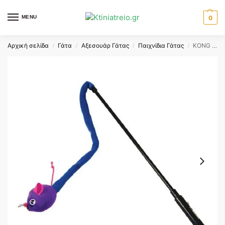
MENU
0
Αρχική σελίδα
Γάτα
Αξεσουάρ Γάτας
Παιχνίδια Γάτας
KONG LASER TEASER MOUSE
/
/
/
/