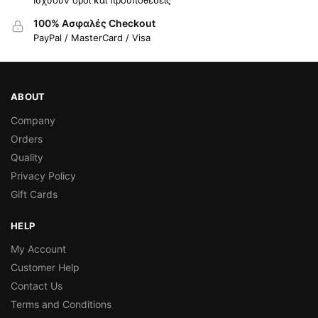
100% Ασφαλές Checkout
PayPal / MasterCard / Visa
ABOUT
Company
Orders
Quality
Privacy Policy
Gift Cards
HELP
My Account
Customer Help
Contact Us
Terms and Conditions