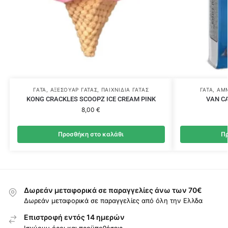
ΓΆΤΑ
,
ΑΞΕΣΟΥΆΡ ΓΆΤΑΣ
,
ΠΑΙΧΝΊΔΙΑ ΓΆΤΑΣ
ΓΆΤΑ
,
ΆΜΜ
KONG CRACKLES SCOOPZ ICE CREAM PINK
VAN C
8,00
€
Προσθήκη στο καλάθι
Πρ
Δωρεάν μεταφορικά σε παραγγελίες άνω των 70€
Δωρεάν μεταφορικά σε παραγγελίες από όλη την Ελλδα
Επιστροφή εντός 14 ημερών
Ισχύουν όροι και προϋποθέσεις