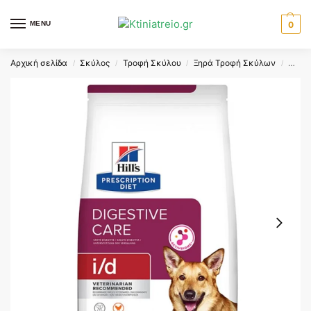
MENU
0
Αρχική σελίδα
Σκύλος
Τροφή Σκύλου
Ξηρά Τροφή Σκύλων
HILLS
/
/
/
/