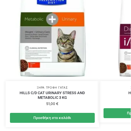
ΞΗΡΆ ΤΡΟΦΉ ΓΆΤΑΣ
HILLS C/D CAT URINARY STRESS AND
H
METABOLIC 3 KG
51,00
€
Πρ
Προσθήκη στο καλάθι