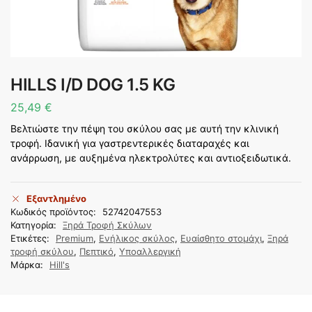
HILLS I/D DOG 1.5 KG
25,49
€
Βελτιώστε την πέψη του σκύλου σας με αυτή την κλινική
τροφή. Ιδανική για γαστρεντερικές διαταραχές και
ανάρρωση, με αυξημένα ηλεκτρολύτες και αντιοξειδωτικά.
Εξαντλημένο
Κωδικός προϊόντος:
52742047553
Κατηγορία:
Ξηρά Τροφή Σκύλων
Ετικέτες:
Premium
,
Ενήλικος σκύλος
,
Ευαίσθητο στομάχι
,
Ξηρά
τροφή σκύλου
,
Πεπτικό
,
Υποαλλεργική
Μάρκα:
Hill's