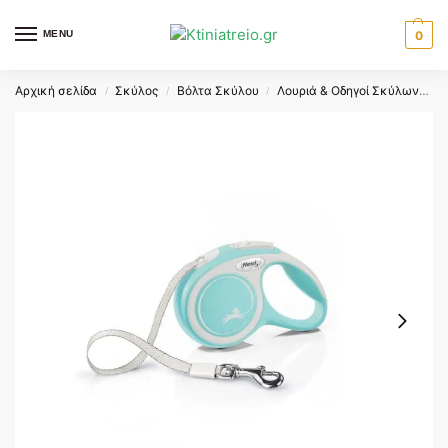
MENU
0
Αρχική σελίδα
Σκύλος
Βόλτα Σκύλου
Λουριά & Οδηγοί Σκύλων
F
/
/
/