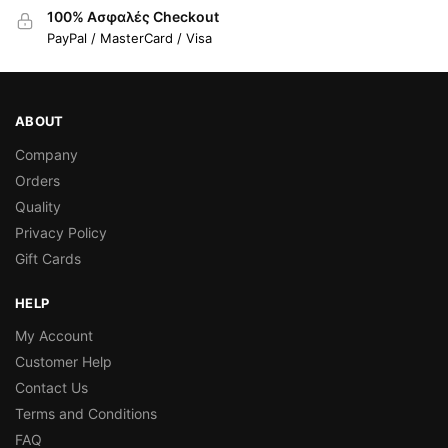
100% Ασφαλές Checkout
PayPal / MasterCard / Visa
ABOUT
Company
Orders
Quality
Privacy Policy
Gift Cards
HELP
My Account
Customer Help
Contact Us
Terms and Conditions
FAQ