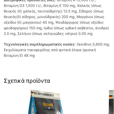
Βιταμίνη D3 1,500 I.U., Βιταμίνη Ε 150 mg, Χαλκός (όπως
θειικός (ΙΙ) χαλκός, πενταϋδρίτης) 12.5 mg, Σίδηρος (όπως
θειικός(ΙΙ) σίδηρος, μονοϋδρικός) 200 mg, Μαγγάνιο (όπως
οξείδιο (ΙΙ) μαγγανίου) 40 mg, Ψευδάργυρος (όπως οξείδιο
ψευδαργύρου) 150 mg, Ιώδιο (όπως ιωδικό ασβέστιο, άνυδρο)
2.0 mg, Σελήνιο (όπως σεληνιώδες νάτριο) 0.05 mg
Τεχνολογικές συμπληρωματικές ουσίες
: Λεκιθίνη 3,600 mg,
Εκχυλίσματα τοκοφερόλης από φυτικά έλαια (φυσική
Βιταμίνη Ε) 48 mg
Σχετικά προϊόντα