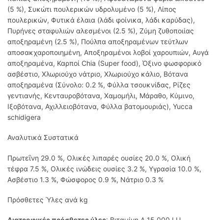
(5 %), Συκώτι πουλερικών υδρολυμένο (5 %), Λίπος
πουλερικών, Φυτικά έλαια (λάδι φοίνικα, λάδι καρύδας),
Πυρήνες σταφυλιών αλεσμένοι (2.5 %), Ζύμη ζυθοποιίας
αποξηραμένη (2.5 %), Πούλπα αποξηραμένων τεύτλων
αποσακχαροποιημένη, Αποξηραμένοι λοβοί χαρουπιών, Αυγά
αποξηραμένα, Καρποί Chia (Super food), Όξινο φωσφορικό
ασβέστιο, Χλωριούχο νάτριο, Χλωριούχο κάλιο, Βότανα
αποξηραμένα (Σύνολο: 0.2 %, Φύλλα τσουκνίδας, Ρίζες
γεντιανής, Κενταυροβότανα, Χαμομήλι, Μάραθο, Κύμινο,
Ιξοβότανα, Αχιλλειοβότανα, Φύλλα βατομουριάς), Yucca
schidigera
Αναλυτικά Συστατικά
Πρωτεΐνη 29.0 %, Ολικές λιπαρές ουσίες 20.0 %, Ολική
τέφρα 7.5 %, Ολικές ινώδεις ουσίες 3.2 %, Υγρασία 10.0 %,
Ασβέστιο 1.3 %, Φώσφορος 0.9 %, Νάτριο 0.3 %
Πρόσθετες Ύλες ανά kg
Διατροφικές πρόσθετες ύλες
: Βιταμίνη A 15,000 I.U.,