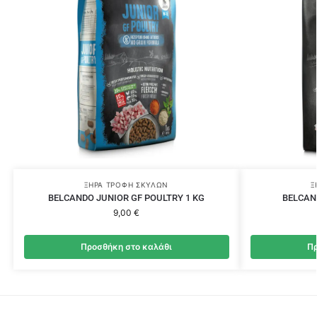
ΞΗΡΆ ΤΡΟΦΉ ΣΚΎΛΩΝ
Ξ
BELCANDO JUNIOR GF POULTRY 1 KG
BELCAN
9,00
€
Προσθήκη στο καλάθι
Πρ