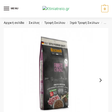
MENU
0
Αρχική σελίδα
Σκύλος
Τροφή Σκύλου
Ξηρά Τροφή Σκύλων
BELC
/
/
/
/