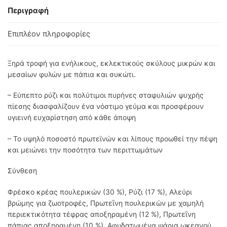
Περιγραφή
Επιπλέον πληροφορίες
Ξηρά τροφή για ενήλικους, εκλεκτικούς σκύλους μικρών και
μεσαίων φυλών με πάπια και συκώτι.
– Εύπεπτο ρύζι και πολύτιμοι πυρήνες σταφυλιών ψυχρής
πίεσης διασφαλίζουν ένα νόστιμο γεύμα και προσφέρουν
υγιεινή ευχαρίστηση από κάθε άποψη
– Το υψηλό ποσοστό πρωτεϊνών και λίπους προωθεί την πέψη
και μειώνει την ποσότητα των περιττωμάτων
Σύνθεση
Φρέσκο κρέας πουλερικών (30 %), Ρύζι (17 %), Αλεύρι
βρώμης για ζωοτροφές, Πρωτεΐνη πουλερικών με χαμηλή
περιεκτικότητα τέφρας αποξηραμένη (12 %), Πρωτεΐνη
πάπιας αποξηραμένη (10 %), Aφυδατωμένα ψάρια ωκεανού