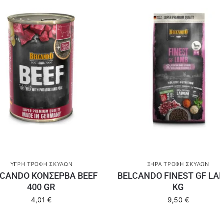
ΥΓΡΉ ΤΡΟΦΉ ΣΚΎΛΩΝ
ΞΗΡΆ ΤΡΟΦΉ ΣΚΎΛΩΝ
LCANDO KΟΝΣΕΡΒΑ BEEF
BELCANDO FINEST GF LA
400 GR
KG
4,01
€
9,50
€