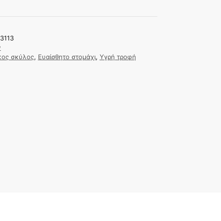
3113
ν
κος σκύλος
,
Ευαίσθητο στομάχι
,
Υγρή τροφή