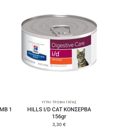
ΥΓΡΉ ΤΡΟΦΉ ΓΆΤΑΣ
MB 1
HILLS I/D CAT ΚΟΝΣΕΡΒΑ
156gr
3,30
€