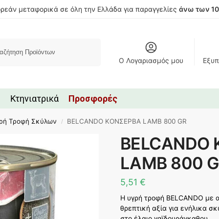
ρεάν μεταφορικά σε όλη την Ελλάδα για παραγγελίες
άνω των 1
Αναζήτηση
Ο Λογαριασμός μου
Εξυπ
Κτηνιατρικά
Προσφορές
ρή Τροφή Σκύλων
BELCANDO ΚΟΝΣΕΡΒΑ LAMB 800 GR
/
BELCANDO 
LAMB 800 
5,51
€
Η υγρή τροφή BELCANDO με αρ
θρεπτική αξία για ενήλικα σ
στο έλαιο γαϊδουράγκαθου.