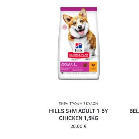
ΞΗΡΆ ΤΡΟΦΉ ΣΚΎΛΩΝ
HILLS S+M ADULT 1-6Y
BE
CHICKEN 1,5KG
20,00
€