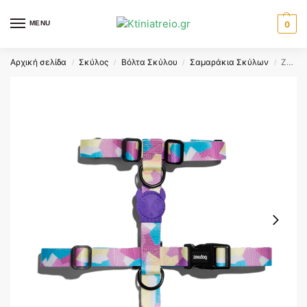
MENU
0
Αρχική σελίδα
Σκύλος
Βόλτα Σκύλου
Σαμαράκια Σκύλων
ZEEDOG HARNESS CANDY LARGE
/
/
/
/