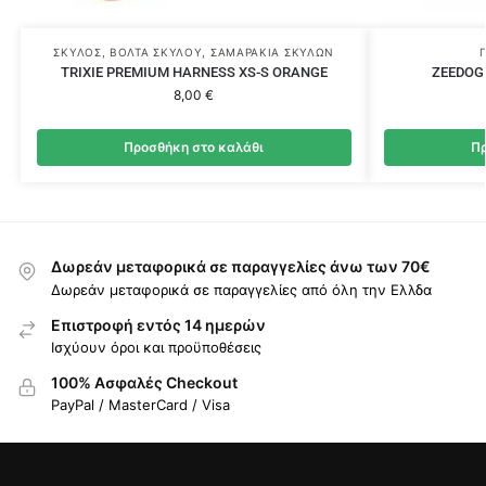
ΣΚΎΛΟΣ
,
ΒΌΛΤΑ ΣΚΎΛΟΥ
,
ΣΑΜΑΡΆΚΙΑ ΣΚΎΛΩΝ
TRIXIE PREMIUM HARNESS XS-S ORANGE
ZEEDOG
8,00
€
Προσθήκη στο καλάθι
Πρ
Δωρεάν μεταφορικά σε παραγγελίες άνω των 70€
Δωρεάν μεταφορικά σε παραγγελίες από όλη την Ελλδα
Επιστροφή εντός 14 ημερών
Ισχύουν όροι και προϋποθέσεις
100% Ασφαλές Checkout
PayPal / MasterCard / Visa