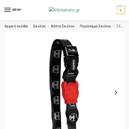
MENU
0
Αρχική σελίδα
Σκύλος
Βόλτα Σκύλου
Περιλαίμια Σκύλου
ZEEDOG COLLAR BLACK SKULL MEDIUM
/
/
/
/