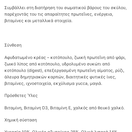
Συμβάλλει στη διατήρηση του σωματικού βάρους του σκύλου,
παρέχοντάς του τις απαραίτητες πρωτεΐνες, ενέργεια,
βιταμίνες και μεταλλικά στοιχεία.
Σύνθεση
Αφυδατωμένο κρέας – κοτόπουλο, ζωική πρωτεΐνη από ψάρι,
ζωικό λίπος από κοτόπουλο, υδρολυμένο συκώτι από
κοτόπουλο (digest), επεξεργασμένη πρωτεΐνη αίματος, ρύζι,
άλευρα δημητριακών καρπών, διαιτητικές φυτικές ίνες,
βιταμίνες, ιχνοστοιχεία, εκχύλισμα yucca, μαγιά.
Πρόσθετες Ύλες
Βιταμίνη, Βιταμίνη D3, Βιταμίνη E, χαλκός από θειικό χαλκό.
Χημική σύσταση
Υγρασία 10%, Ολικές αζωτούχες 28%, Ολικά λιπαρά 14%,