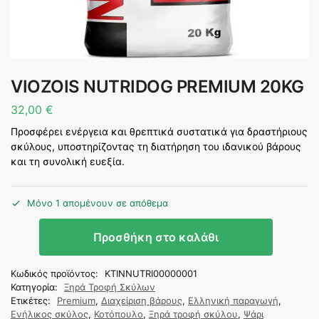
VIOZOIS NUTRIDOG PREMIUM 20KG
32,00
€
Προσφέρει ενέργεια και θρεπτικά συστατικά για δραστήριους
σκύλους, υποστηρίζοντας τη διατήρηση του ιδανικού βάρους
και τη συνολική ευεξία.
Μόνο 1 απομένουν σε απόθεμα
Προσθήκη στο καλάθι
Κωδικός προϊόντος:
KTINNUTRI00000001
Κατηγορία:
Ξηρά Τροφή Σκύλων
Ετικέτες:
Premium
,
Διαχείριση βάρους
,
Ελληνική παραγωγή
,
Ενήλικος σκύλος
,
Κοτόπουλο
,
Ξηρά τροφή σκύλου
,
Ψάρι