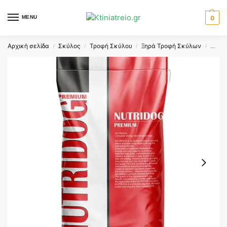
MENU
0
Αρχική σελίδα
Σκύλος
Τροφή Σκύλου
Ξηρά Τροφή Σκύλων
VIOZ
/
/
/
/