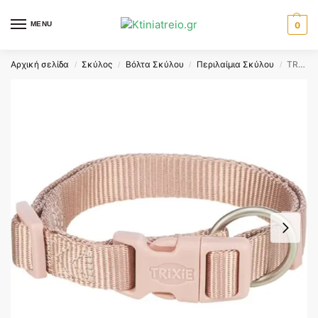
MENU
0
Αρχική σελίδα
Σκύλος
Βόλτα Σκύλου
Περιλαίμια Σκύλου
TRIXIE COLLAR XS-S BLUSH
/
/
/
/