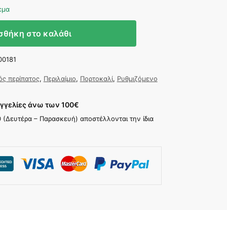
εμα
σθήκη στο καλάθι
00181
ός περίπατος
,
Περιλαίμιο
,
Πορτοκαλί
,
Ρυθμιζόμενο
γγελίες άνω των 100
€
30 (Δευτέρα – Παρασκευή) αποστέλλονται την ίδια