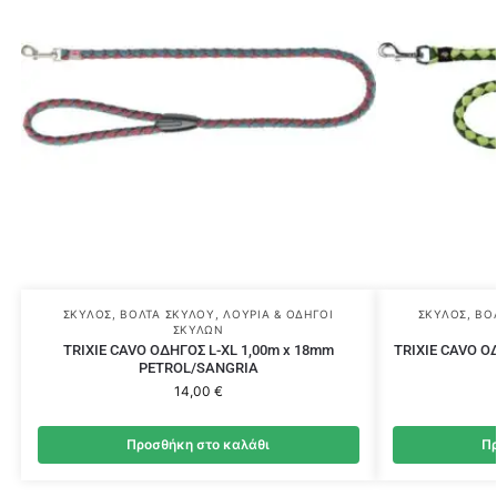
ΣΚΎΛΟΣ
,
ΒΌΛΤΑ ΣΚΎΛΟΥ
,
ΛΟΥΡΙΆ & ΟΔΗΓΟΊ
ΣΚΎΛΟΣ
,
ΒΌ
ΣΚΎΛΩΝ
TRIXIE CAVO ΟΔΗΓΟΣ L-XL 1,00m x 18mm
TRIXIE CAVO Ο
PETROL/SANGRIA
14,00
€
Προσθήκη στο καλάθι
Πρ