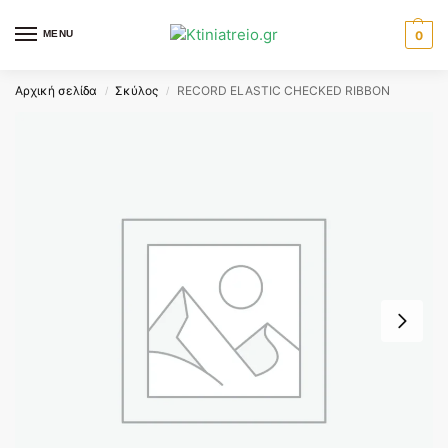
MENU
0
Αρχική σελίδα
Σκύλος
RECORD ELASTIC CHECKED RIBBON
/
/