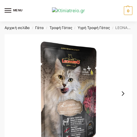
MENU
0
Αρχική σελίδα
Γάτα
Τροφή Γάτας
Υγρή Τροφή Γάτας
LEONARDO LAMB AND CRANBERRIES ΦΑΚΕΛΑΚΙ 85gr
/
/
/
/