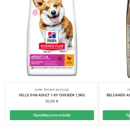
ΞΗΡΆ ΤΡΟΦΉ ΣΚΎΛΩΝ
Ξ
HILLS S+M ADULT 1-6Y CHICKEN 1,5KG
BELCANDO ADU
20,00
€
Προσθήκη στο καλάθι
Πρ