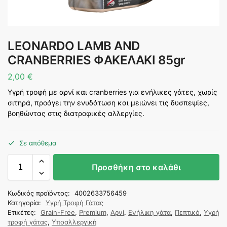
LEONARDO LAMB AND
CRANBERRIES ΦΑΚΕΛΑΚΙ 85gr
2,00
€
Υγρή τροφή με αρνί και cranberries για ενήλικες γάτες, χωρίς
σιτηρά, προάγει την ενυδάτωση και μειώνει τις δυσπεψίες,
βοηθώντας στις διατροφικές αλλεργίες.
Σε απόθεμα
Προσθήκη στο καλάθι
Κωδικός προϊόντος:
4002633756459
Κατηγορία:
Υγρή Τροφή Γάτας
Ετικέτες:
Grain-Free
,
Premium
,
Αρνί
,
Ενήλικη γάτα
,
Πεπτικό
,
Υγρή
τροφή γάτας
,
Υποαλλεργική