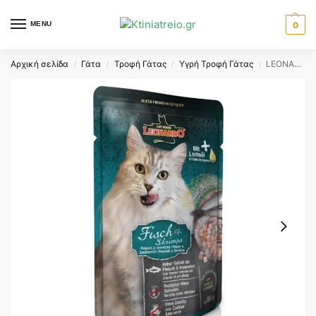
MENU
0
Αρχική σελίδα
Γάτα
Τροφή Γάτας
Υγρή Τροφή Γάτας
LEONARDO FISH AND SHRIMP ΦΑΚΕΛΑΚΙ 85gr
/
/
/
/