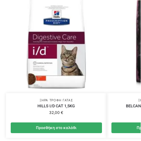
ΞΗΡΆ ΤΡΟΦΉ ΓΆΤΑΣ
Ξ
HILLS I/D CAT 1,5KG
BELCAN
32,00
€
Προσθήκη στο καλάθι
Πρ