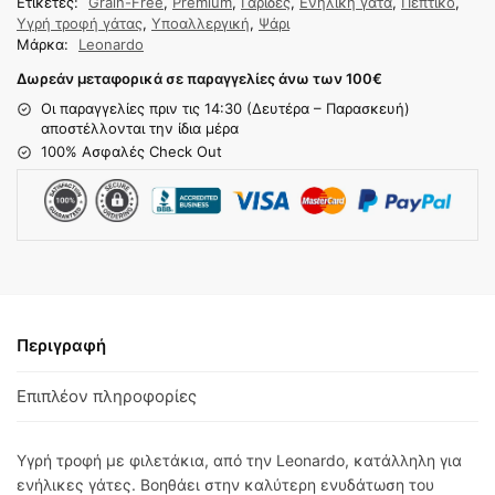
Ετικέτες:
Grain-Free
,
Premium
,
Γαρίδες
,
Ενήλικη γάτα
,
Πεπτικό
,
Υγρή τροφή γάτας
,
Υποαλλεργική
,
Ψάρι
Μάρκα:
Leonardo
Δωρεάν μεταφορικά σε παραγγελίες άνω των 100
€
Οι παραγγελίες πριν τις 14:30 (Δευτέρα – Παρασκευή)
αποστέλλονται την ίδια μέρα
100% Ασφαλές Check Out
Περιγραφή
Επιπλέον πληροφορίες
Υγρή τροφή με φιλετάκια, από την Leonardo, κατάλληλη για
ενήλικες γάτες. Βοηθάει στην καλύτερη ενυδάτωση του