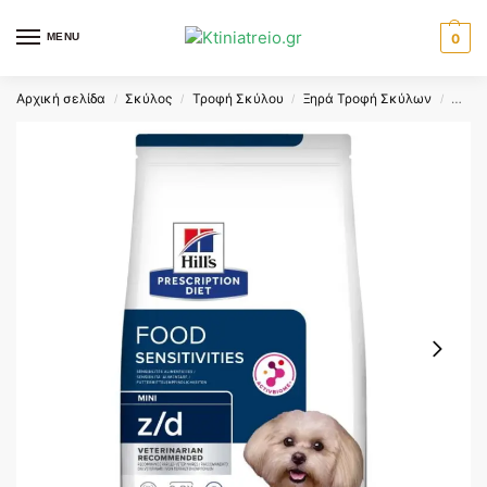
MENU
0
Αρχική σελίδα
Σκύλος
Τροφή Σκύλου
Ξηρά Τροφή Σκύλων
HILLS
/
/
/
/