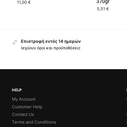
370gr
11,00
€
5,51
€
Επιστροφή εντός 14 ημερών
Ισχύουν όροι και προϋποθέσεις
HELP
My Account
Customer Help
Contact Us
Terms and Conditions