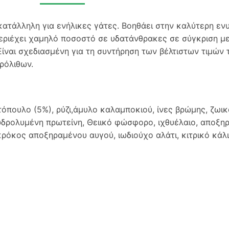
, κατάλληλη για ενήλικες γάτες. Βοηθάει στην καλύτερη ε
εριέχει χαμηλό ποσοστό σε υδατάνθρακες σε σύγκριση με
ίναι σχεδιασμένη για τη συντήρηση των βέλτιστων τιμών
ρόλιθων.
οτόπουλο (5%), ρύζι,άμυλο καλαμποκιού, ίνες βρώμης, ζωι
υδρολυμένη πρωτείνη, Θειικό φώσφορο, ιχθυέλαιο, αποξηρ
κρόκος αποξηραμένου αυγού, ιωδιούχο αλάτι, κιτρικό κάλι