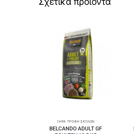
Σχετικά προϊόντα
ΞΗΡΆ ΤΡΟΦΉ ΣΚΎΛΩΝ
BELCANDO ADULT GF