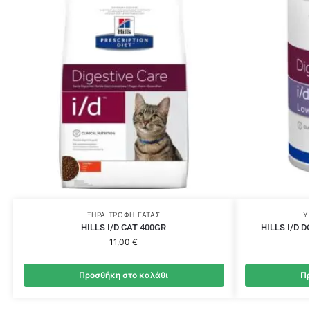
ΞΗΡΆ ΤΡΟΦΉ ΓΆΤΑΣ
Υ
HILLS I/D CAT 400GR
HILLS I/D 
11,00
€
Προσθήκη στο καλάθι
Πρ