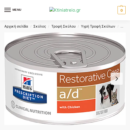
MENU
0
Αρχική σελίδα
Σκύλος
Τροφή Σκύλου
Υγρή Τροφή Σκύλων
HILL
/
/
/
/