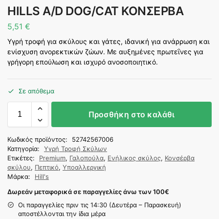
HILLS A/D DOG/CAT ΚΟΝΣΕΡΒΑ
5,51
€
Υγρή τροφή για σκύλους και γάτες, ιδανική για ανάρρωση και
ενίσχυση ανορεκτικών ζώων. Με αυξημένες πρωτεΐνες για
γρήγορη επούλωση και ισχυρό ανοσοποιητικό.
Σε απόθεμα
Προσθήκη στο καλάθι
Κωδικός προϊόντος:
52742567006
Κατηγορία:
Υγρή Τροφή Σκύλων
Ετικέτες:
Premium
,
Γαλοπούλα
,
Ενήλικος σκύλος
,
Κονσέρβα
σκύλου
,
Πεπτικό
,
Υποαλλεργική
Μάρκα:
Hill's
Δωρεάν μεταφορικά σε παραγγελίες άνω των 100
€
Οι παραγγελίες πριν τις 14:30 (Δευτέρα – Παρασκευή)
αποστέλλονται την ίδια μέρα