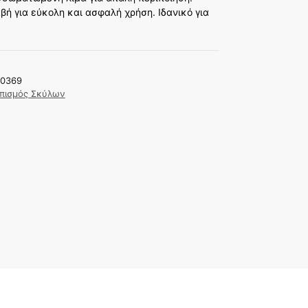
βή για εύκολη και ασφαλή χρήση. Ιδανικό για
00369
ωπισμός Σκύλων