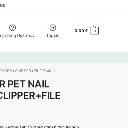
00€
0,00
€
0
ηρέτηση Πελατών
Ταμείο
ISSORS+CLIPPER+FILE SMALL
R PET NAIL
LIPPER+FILE
νσωματωμένη λίμα για απαλή περιποίηση.