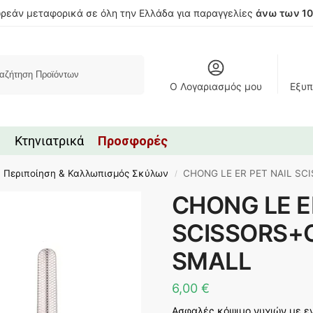
ρεάν μεταφορικά σε όλη την Ελλάδα για παραγγελίες
άνω των 1
Αναζήτηση
Ο Λογαριασμός μου
Εξυπ
Κτηνιατρικά
Προσφορές
Περιποίηση & Καλλωπισμός Σκύλων
CHONG LE ER PET NAIL SC
/
CHONG LE E
SCISSORS+C
SMALL
6,00
€
Ασφαλές κόψιμο νυχιών με ε