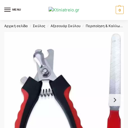
MENU
0
Αρχική σελίδα
Σκύλος
Αξεσουάρ Σκύλου
Περιποίηση & Καλλωπισμός Σκύλων
/
/
/