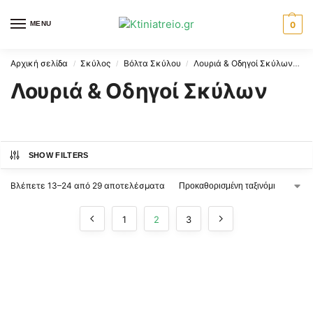
MENU
0
Αρχική σελίδα
Σκύλος
Βόλτα Σκύλου
Λουριά & Οδηγοί Σκύλων
Σ
/
/
/
Λουριά & Οδηγοί Σκύλων
SHOW FILTERS
Βλέπετε 13–24 από 29 αποτελέσματα
1
2
3