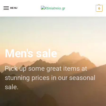
MENU
0
Men's sale
Pick up some great items at
stunning prices in our seasonal
sale.